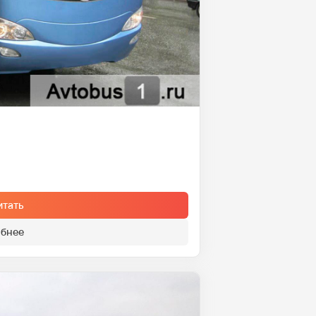
итать
бнее