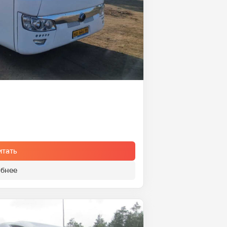
итать
бнее