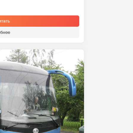
итать
бнее