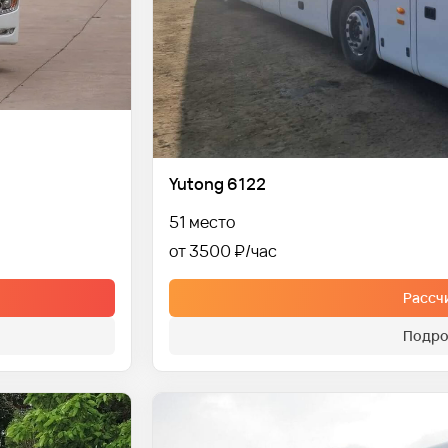
Yutong 6122
51 место
от 3500 ₽
Рассч
Подро