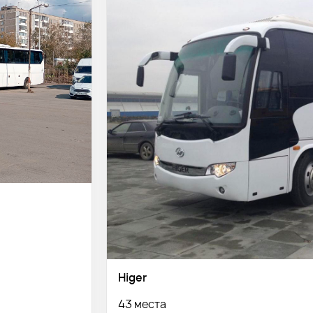
Higer
43 места